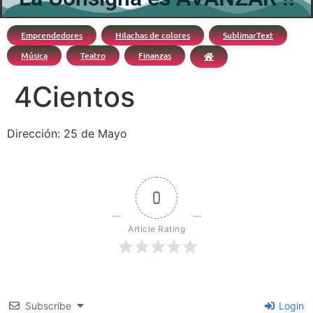
Emprendedores
Hilachas de colores
SublimarText
Música
Teatro
Finanzas
4Cientos
Dirección: 25 de Mayo
0
Article Rating
Subscribe
Login