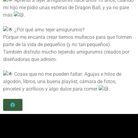
Aprendí a tejer amigurumis hace unos 10 años, cuando
mi hijo me pidió unas esferas de Dragon Ball, y ya no pare
más
.
.
¿Por qué amo tejer amigurumis?
Porque me encanta crear tiernos muñecos para que formen
parte de la vida de pequeños (y no tan pequeños).
También disfruto mucho tejiendo amigurumis creados por
diseñadoras que admiro.
.
Cosas que no me pueden faltar: Agujas e hilos de
algodón, libros, una buena playlist, cámara de fotos,
pinceles y acrílicos y algo dulce para comer
.