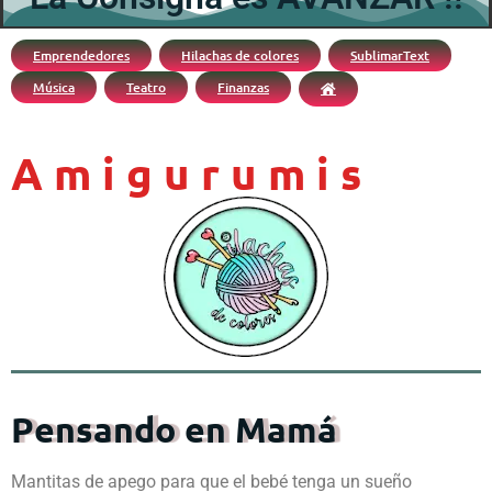
Emprendedores
Hilachas de colores
SublimarText
Música
Teatro
Finanzas
Amigurumis
Pensando en Mamá
Mantitas de apego para que el bebé tenga un sueño