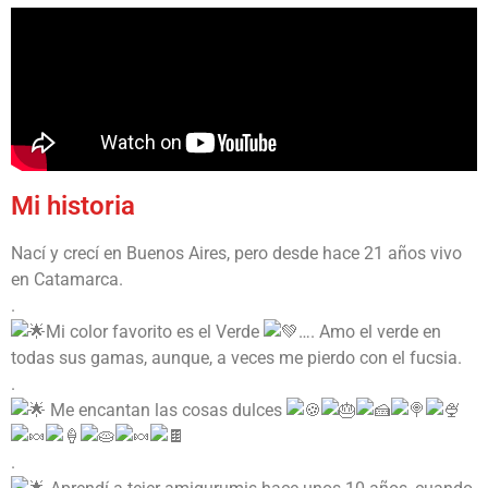
Mi historia
Nací y crecí en Buenos Aires, pero desde hace 21 años vivo
en Catamarca.
.
Mi color favorito es el Verde
…. Amo el verde en
todas sus gamas, aunque, a veces me pierdo con el fucsia.
.
Me encantan las cosas dulces
.