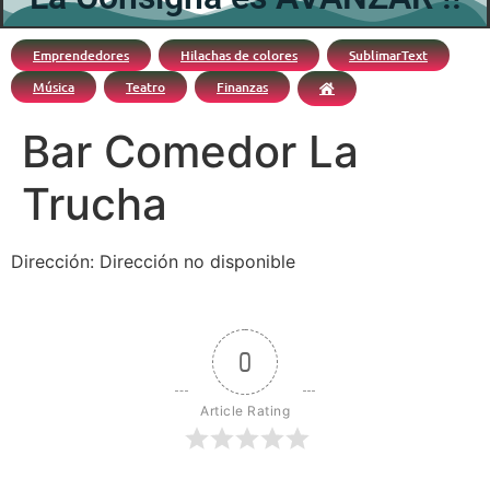
Emprendedores
Hilachas de colores
SublimarText
Música
Teatro
Finanzas
Bar Comedor La
Trucha
Dirección: Dirección no disponible
0
Article Rating