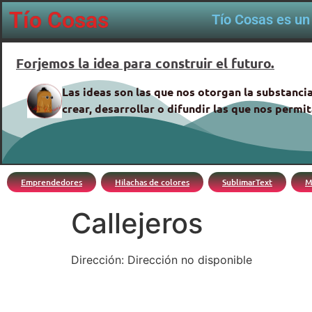
Tío Cosas
Tío Cosas es un 
Forjemos la idea para construir el futuro.
Las ideas son las que nos otorgan la substancia
crear, desarrollar o difundir las que nos perm
Emprendedores
Hilachas de colores
SublimarText
M
Callejeros
Dirección: Dirección no disponible