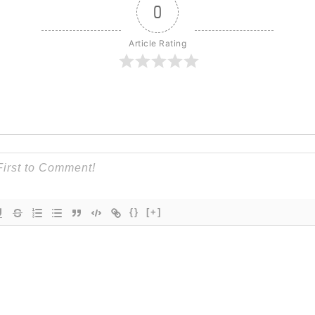
0
Article Rating
{}
[+]