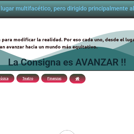
lugar multifacético, pero dirigido principalmente 
 para modificar la realidad. Por eso cada uno, desde el lu
itan avanzar hacia un mundo más equitativo.
La Consigna es AVANZAR !!
úsica
Teatro
Finanzas