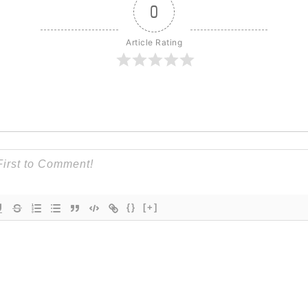
0
Article Rating
{}
[+]