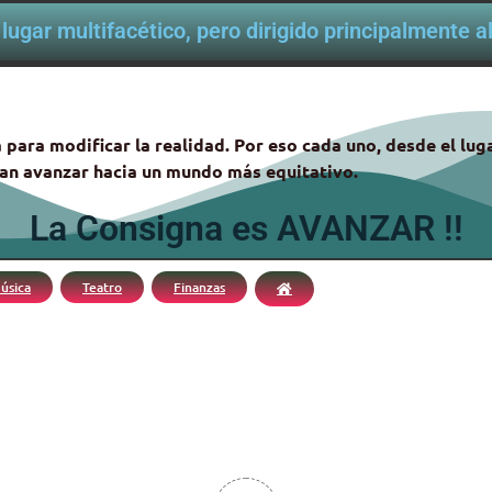
lugar multifacético, pero dirigido principalmente 
 para modificar la realidad. Por eso cada uno, desde el lu
itan avanzar hacia un mundo más equitativo.
La Consigna es AVANZAR !!
úsica
Teatro
Finanzas