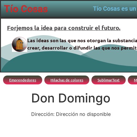
Tío Cosas
Tío Cosas es un 
Forjemos la idea para construir el futuro.
Las ideas son las que nos otorgan la substancia
crear, desarrollar o difundir las que nos perm
Emprendedores
Hilachas de colores
SublimarText
M
Don Domingo
Dirección: Dirección no disponible