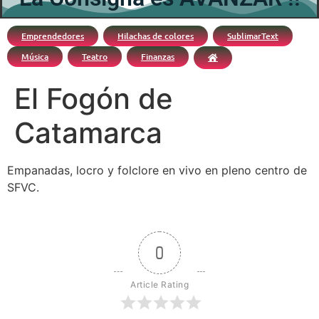
Emprendedores
Hilachas de colores
SublimarText
Música
Teatro
Finanzas
El Fogón de
Catamarca
Empanadas, locro y folclore en vivo en pleno centro de
SFVC.
0
Article Rating