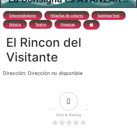
Emprendedores
Hilachas de colores
SublimarText
Música
Teatro
Finanzas
El Rincon del
Visitante
Dirección: Dirección no disponible
0
Article Rating