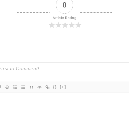
0
Article Rating
{}
[+]