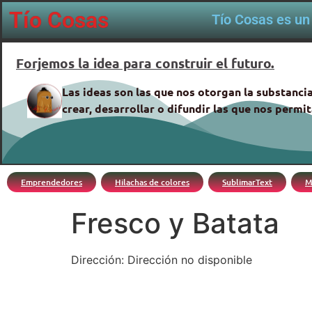
Tío Cosas
Tío Cosas es un 
Forjemos la idea para construir el futuro.
Las ideas son las que nos otorgan la substancia
crear, desarrollar o difundir las que nos perm
Emprendedores
Hilachas de colores
SublimarText
M
Fresco y Batata
Dirección: Dirección no disponible