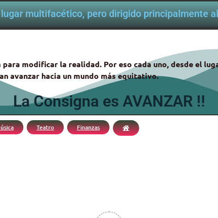
lugar multifacético, pero dirigido principalmente 
 para modificar la realidad. Por eso cada uno, desde el lu
itan avanzar hacia un mundo más equitativo.
La Consigna es AVANZAR !!
úsica
Teatro
Finanzas