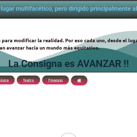
lugar multifacético, pero dirigido principalmente 
 para modificar la realidad. Por eso cada uno, desde el lu
itan avanzar hacia un mundo más equitativo.
La Consigna es AVANZAR !!
úsica
Teatro
Finanzas