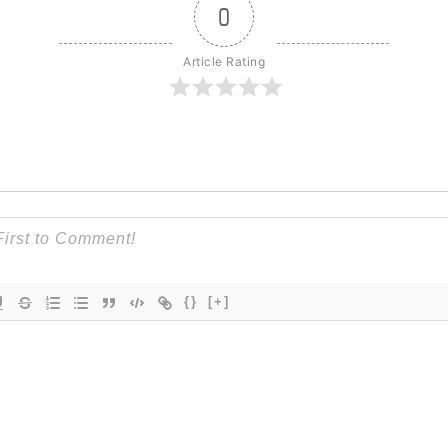
0
Article Rating
{}
[+]