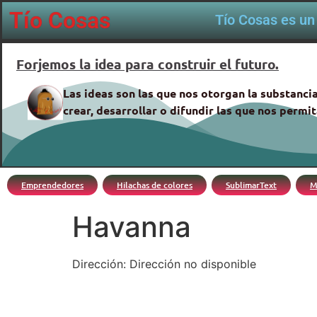
Tío Cosas
Tío Cosas es un 
Forjemos la idea para construir el futuro.
Las ideas son las que nos otorgan la substancia
crear, desarrollar o difundir las que nos perm
Emprendedores
Hilachas de colores
SublimarText
M
Havanna
Dirección: Dirección no disponible