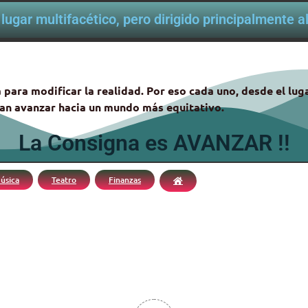
lugar multifacético, pero dirigido principalmente 
 para modificar la realidad. Por eso cada uno, desde el lu
itan avanzar hacia un mundo más equitativo.
La Consigna es AVANZAR !!
úsica
Teatro
Finanzas