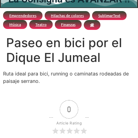
Emprendedores
Hilachas de colores
SublimarText
Música
Teatro
Finanzas
Paseo en bici por el
Dique El Jumeal
Ruta ideal para bici, running o caminatas rodeadas de
paisaje serrano.
0
Article Rating