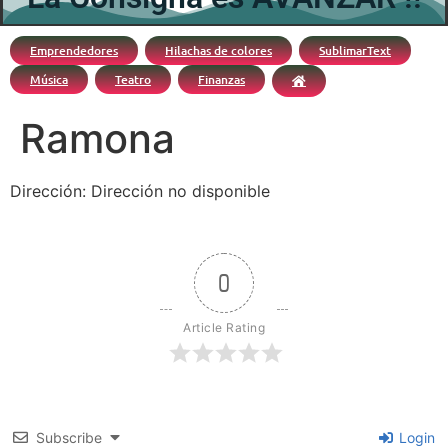
Emprendedores
Hilachas de colores
SublimarText
Música
Teatro
Finanzas
Ramona
Dirección: Dirección no disponible
0
Article Rating
Subscribe
Login