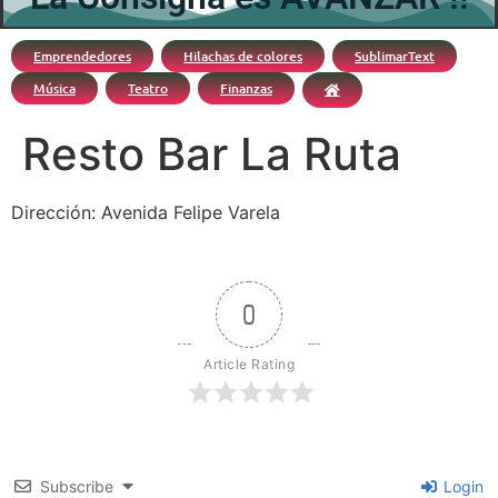
Emprendedores
Hilachas de colores
SublimarText
Música
Teatro
Finanzas
Resto Bar La Ruta
Dirección: Avenida Felipe Varela
0
Article Rating
Subscribe
Login