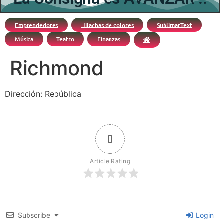
Emprendedores
Hilachas de colores
SublimarText
Música
Teatro
Finanzas
Richmond
Dirección: República
0
Article Rating
Subscribe
Login