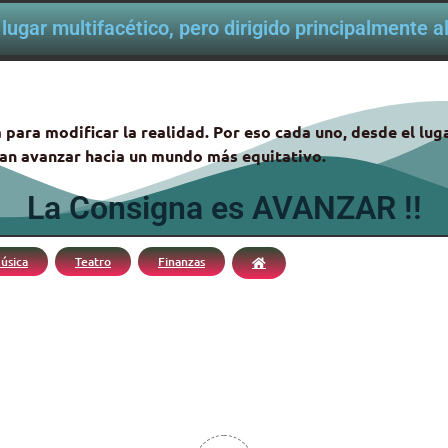
lugar multifacético, pero dirigido principalmente 
 para modificar la realidad. Por eso cada uno, desde el lu
itan avanzar hacia un mundo más equitativo.
La Consigna es AVANZAR !!
úsica
Teatro
Finanzas