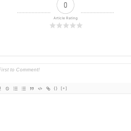
0
Article Rating
{}
[+]