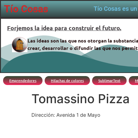
Tío Cosas
Tío Cosas es un 
Forjemos la idea para construir el futuro.
Las ideas son las que nos otorgan la substancia
crear, desarrollar o difundir las que nos perm
Emprendedores
Hilachas de colores
SublimarText
M
Tomassino Pizza
Dirección: Avenida 1 de Mayo